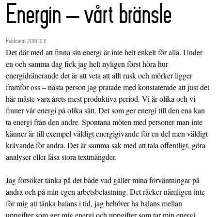
Energin – vårt bränsle
Publicerat 2018.10.11
Det där med att finna sin energi är inte helt enkelt för alla. Under
en och samma dag fick jag helt nyligen först höra hur
energidränerande det är att veta att allt rusk och mörker ligger
framför oss – nästa person jag pratade med konstaterade att just det
här måste vara årets mest produktiva period. Vi är olika och vi
finner vår energi på olika sätt. Det som ger energi till den ena kan
ta energi från den andre. Spontana möten med personer man inte
känner är till exempel väldigt energigivande för en del men väldigt
krävande för andra. Det är samma sak med att tala offentligt, göra
analyser eller läsa stora textmängder.
Jag försöker tänka på det både vad gäller mina förväntningar på
andra och på min egen arbetsbelastning. Det räcker nämligen inte
för mig att tänka balans i tid, jag behöver ha balans mellan
uppgifter som ger mig energi och uppgifter som tar min energi