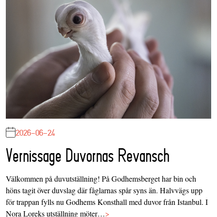
2026-06-24
Vernissage Duvornas Revansch
Välkommen på duvutställning! På Godhemsberget har bin och
höns tagit över duvslag där fåglarnas spår syns än. Halvvägs upp
för trappan fylls nu Godhems Konsthall med duvor från Istanbul. I
Nora Loreks utställning möter…
>