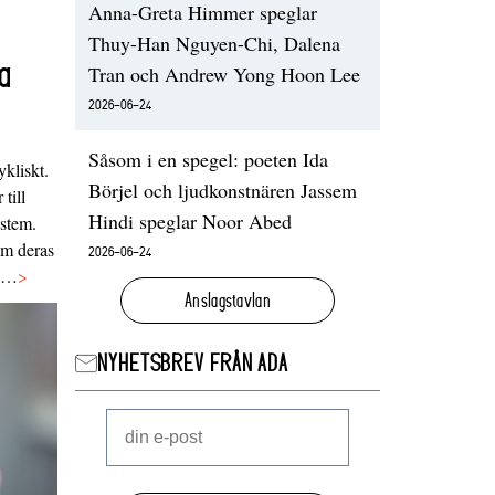
Anna-Greta Himmer speglar
Thuy-Han Nguyen-Chi, Dalena
a
Tran och Andrew Yong Hoon Lee
2026-06-24
Såsom i en spegel: poeten Ida
ykliskt.
Börjel och ljudkonstnären Jassem
 till
Hindi speglar Noor Abed
ystem.
 om deras
2026-06-24
va…
>
Anslagstavlan
NYHETSBREV FRÅN ADA