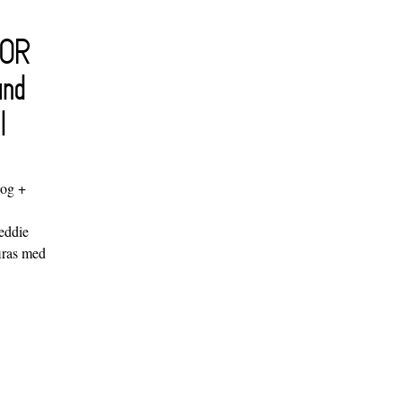
FOR
and
l
log +
"
eddie
iras med