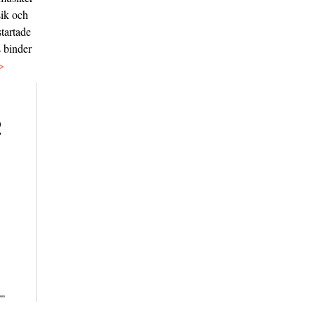
sik och
tartade
s binder
>