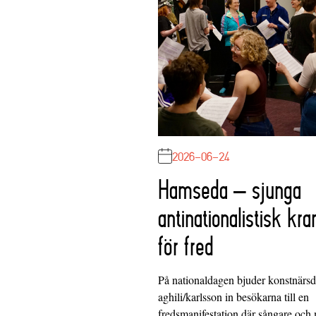
2026-06-24
Hamseda – sjunga
antinationalistisk kra
för fred
På nationaldagen bjuder konstnärs
aghili/karlsson in besökarna till en
fredsmanifestation där sångare och