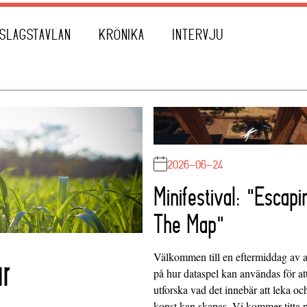
SLAGSTAVLAN
KRÖNIKA
INTERVJU
2026-06-24
Minifestival: "Escapi
The Map"
Välkommen till en eftermiddag av at
r
på hur dataspel kan användas för at
utforska vad det innebär att leka oc
konst kan skapas. Vi kommer titta 