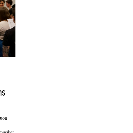
ns
duon
 musiker