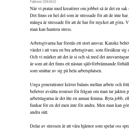
Publicerat 2016.06.02
När vi pratar med kreatörer om jobbet så är det en sak
Det finns en hel del som är stressade för att de inte har
många är stressade för att de har för mycket att göra. V
man kan hantera stress.
Arbetsgivarna har förstås ett stort ansvar. Kanske behöve
värdet i att vara en bra arbetsgivare, som försäkrar si
Och vi märker att det är si och så med det ansvarstaga
är som att det finns ett nästan självförbrännande förhå
som smittar av sig på hela arbetsplatsen.
Unga generationer kräver balans mellan arbete och friti
behöver avsätta resurser för frågan om man tar jakten p
arbetstagarna är det lite en annan femma. Byta jobb, ell
funkar för en del men inte för andra. Men man kan göra e
andra sätt.
Delar av stressen är att våra hjärnor som spelar oss spr