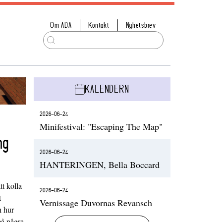
Om ADA
Kontakt
Nyhetsbrev
KALENDERN
2026-06-24
Minifestival: "Escaping The Map"
ng
2026-06-24
HANTERINGEN, Bella Boccard
t kolla
2026-06-24
t
Vernissage Duvornas Revansch
h hur
på några