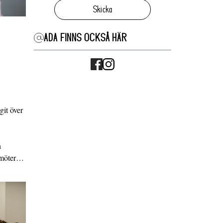
Skicka
ADA FINNS OCKSÅ HÄR
it över
n
g möter…