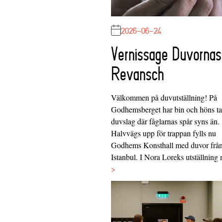
2026-06-24
Vernissage Duvornas
Revansch
Välkommen på duvutställning! På
Godhemsberget har bin och höns tag
duvslag där fåglarnas spår syns än.
Halvvägs upp för trappan fylls nu
Godhems Konsthall med duvor frå
Istanbul. I Nora Loreks utställnin
>