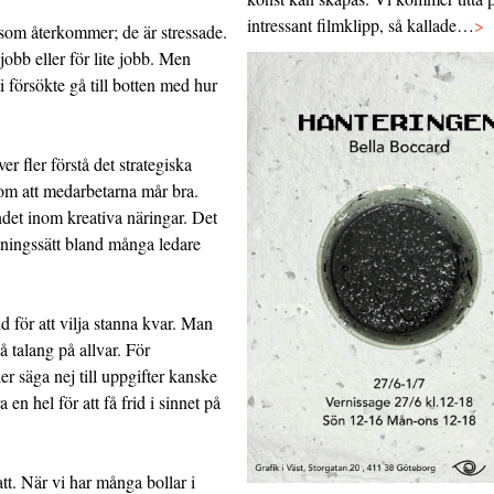
intressant filmklipp, så kallade…
>
 som återkommer; de är stressade.
 jobb eller för lite jobb. Men
i försökte gå till botten med hur
r fler förstå det strategiska
g om att medarbetarna mår bra.
ndet inom kreativa näringar. Det
llningssätt bland många ledare
d för att vilja stanna kvar. Man
å talang på allvar. För
er säga nej till uppgifter kanske
n hel för att få frid i sinnet på
att. När vi har många bollar i