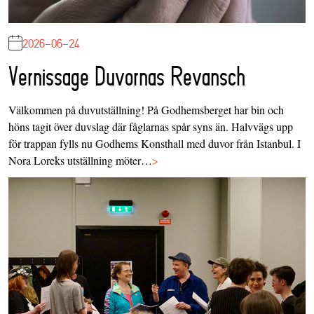
2026-06-24
Vernissage Duvornas Revansch
Välkommen på duvutställning! På Godhemsberget har bin och
höns tagit över duvslag där fåglarnas spår syns än. Halvvägs upp
för trappan fylls nu Godhems Konsthall med duvor från Istanbul. I
Nora Loreks utställning möter…
>