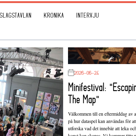
SLAGSTAVLAN
KRÖNIKA
INTERVJU
2026-06-24
Minifestival: "Escapi
The Map"
Välkommen till en eftermiddag av at
på hur dataspel kan användas för at
utforska vad det innebär att leka oc
konst kan skapas. Vi kommer titta 