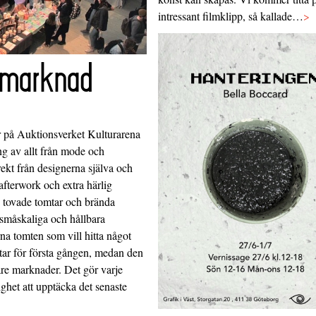
intressant filmklipp, så kallade…
>
nmarknad
 på Auktionsverket Kulturarena
g av allt från mode och
rekt från designerna själva och
fterwork och extra härlig
d tovade tomtar och brända
 småskaliga och hållbara
na tomten som vill hitta något
eltar för första gången, medan den
gare marknader. Det gör varje
ghet att upptäcka det senaste