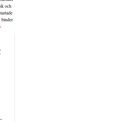
sik och
tartade
s binder
>