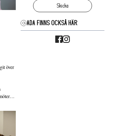
Skicka
ADA FINNS OCKSÅ HÄR
it över
n
g möter…