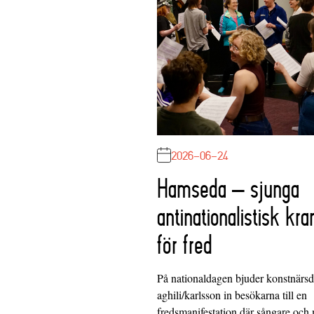
2026-06-24
Hamseda – sjunga
antinationalistisk kra
för fred
På nationaldagen bjuder konstnärs
aghili/karlsson in besökarna till en
fredsmanifestation där sångare och