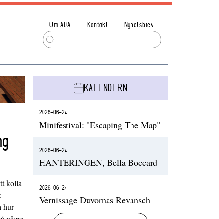
Om ADA
Kontakt
Nyhetsbrev
KALENDERN
2026-06-24
Minifestival: "Escaping The Map"
ng
2026-06-24
HANTERINGEN, Bella Boccard
t kolla
2026-06-24
t
Vernissage Duvornas Revansch
h hur
på några