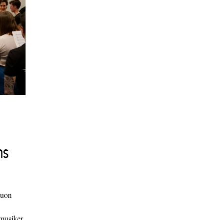
ns
duon
 musiker