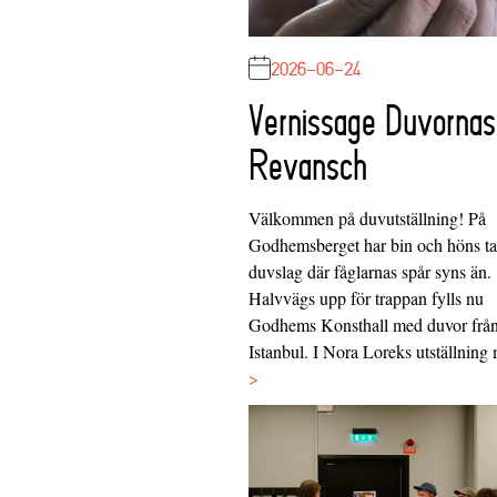
2026-06-24
Vernissage Duvornas
Revansch
Välkommen på duvutställning! På
Godhemsberget har bin och höns tag
duvslag där fåglarnas spår syns än.
Halvvägs upp för trappan fylls nu
Godhems Konsthall med duvor frå
Istanbul. I Nora Loreks utställnin
>