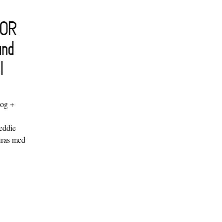
FOR
and
l
log +
"
eddie
iras med