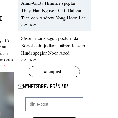
Anna-Greta Himmer speglar
Thuy-Han Nguyen-Chi, Dalena
a
Tran och Andrew Yong Hoon Lee
2026-06-24
Såsom i en spegel: poeten Ida
ykliskt.
Börjel och ljudkonstnären Jassem
 till
Hindi speglar Noor Abed
ystem.
 om deras
2026-06-24
va…
>
Anslagstavlan
NYHETSBREV FRÅN ADA