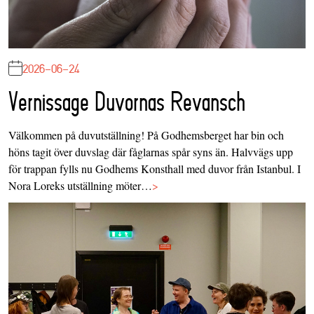
2026-06-24
Vernissage Duvornas Revansch
Välkommen på duvutställning! På Godhemsberget har bin och
höns tagit över duvslag där fåglarnas spår syns än. Halvvägs upp
för trappan fylls nu Godhems Konsthall med duvor från Istanbul. I
Nora Loreks utställning möter…
>