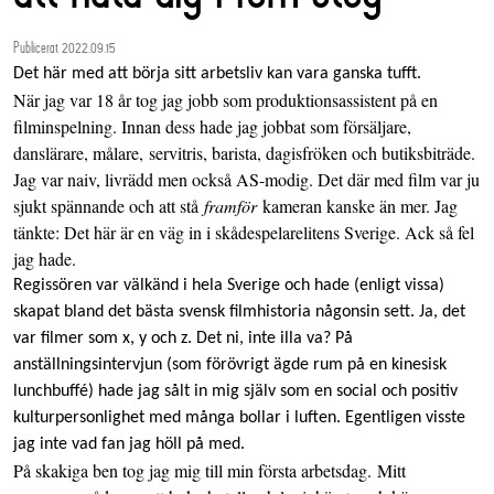
Publicerat 2022.09.15
Det här med att börja sitt arbetsliv kan vara ganska tufft.
När jag var 18 år tog jag jobb som produktionsassistent på en
filminspelning. Innan dess hade jag jobbat som försäljare,
danslärare, målare, servitris, barista, dagisfröken och butiksbiträde.
Jag var naiv, livrädd men också AS-modig. Det där med film var ju
sjukt spännande och att stå
framför
kameran kanske än mer. Jag
tänkte: Det här är en väg in i skådespelarelitens Sverige. Ack så fel
jag hade.
Regissören var välkänd i hela Sverige och hade (enligt vissa)
skapat bland det bästa svensk filmhistoria någonsin sett. Ja, det
var filmer som x, y och z. Det ni, inte illa va? På
anställningsintervjun (som förövrigt ägde rum på en kinesisk
lunchbuffé) hade jag sålt in mig själv som en social och positiv
kulturpersonlighet med många bollar i luften. Egentligen visste
jag inte vad fan jag höll på med.
På skakiga ben tog jag mig till min första arbetsdag. Mitt