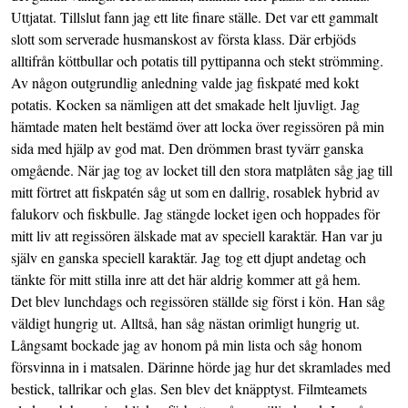
Uttjatat. Tillslut fann jag ett lite finare ställe. Det var ett gammalt
slott som serverade husmanskost av första klass. Där erbjöds
alltifrån köttbullar och potatis till pyttipanna och stekt strömming.
Av någon outgrundlig anledning valde jag fiskpaté med kokt
potatis. Kocken sa nämligen att det smakade helt ljuvligt. Jag
hämtade maten helt bestämd över att locka över regissören på min
sida med hjälp av god mat. Den drömmen brast tyvärr ganska
omgående. När jag tog av locket till den stora matplåten såg jag till
mitt förtret att fiskpatén såg ut som en dallrig, rosablek hybrid av
falukorv och fiskbulle. Jag stängde locket igen och hoppades för
mitt liv att regissören älskade mat av speciell karaktär. Han var ju
själv en ganska speciell karaktär. Jag tog ett djupt andetag och
tänkte för mitt stilla inre att det här aldrig kommer att gå hem.
Det blev lunchdags och regissören ställde sig först i kön. Han såg
väldigt hungrig ut. Alltså, han såg nästan orimligt hungrig ut.
Långsamt bockade jag av honom på min lista och såg honom
försvinna in i matsalen. Därinne hörde jag hur det skramlades med
bestick, tallrikar och glas. Sen blev det knäpptyst. Filmteamets