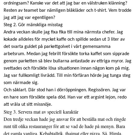
ordningsam? Kanske var det att jag bar en välstruken klänning?
Resten av teamet bar nämligen blåkläder och t-shirt. Vem trodde
jag att jag var egentligen?
Steg 2. Gör mänskliga misstag
Andra veckan skulle jag fixa fika till mina närmsta chefer. Jag
kokade alldeles för mycket kaffe och spillde sedan ut 3 liter av
det svarta guldet på parkettgolvet i vårt gemensamma
arbetsrum. Medan jag febrilt försökte torka kaffet som sipprade
genom parketten så blev bullarna antastade av ettriga myror. Jag
svettades och försökte lösa situationen innan någon kom på mig.
Jag var fullkomligt livrädd. Till min förfäran hörde jag tunga steg
som närmade sig.
Och såklart. Där stod han i dörröppningen. Regissören. Jag var
en hare som försökte spela död. Han var ett argsint lejon, redo
att vråla ut sitt missnöje.
Steg 3. Servera mat av speciell karaktär
Den tredje veckan hade jag ansvar för att beställa mat och ringde
runt till olika restauranger för att se vad de hade på menyn. Bara
det gamla vanliga. Kebabtallrik, thaimat eller pizza. Så. Himla.