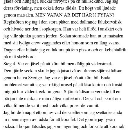
glada och hungriga blickar förbyttes på en millisekund. Jag såg
deras förvåning, men också deras rädsla. Ett högt vrål ljudade
genom matsalen. MEN VAFAN ÄR DET HÄR?? FYFAN!
Regissören tog tag i den stora plåten med dallrande falukorvsfisk
och hivade ner den i sopkorgen. Han var helt illröd i ansiktet och
jag ville sjunka genom jorden. Sedan stormade han ut ur matsalen
med sitt lydiga crew vaggandes efter honom som en lång svans.
Dagen efter hittade jag en faktura på fem pizzor och en kebabtallrik
på mitt skrivbord.
Steg 4. Var en jävel på att köra bil men dålig på väderstreck.
Den fjärde veckan skulle jag skjutsa två av filmens stjärnskådisar
genom halva Sverige. Jag var en jävel på att köra bil. Enda
problemet var att jag var riktigt urusel på att läsa kartor och förstå
mig på hur väderstreck fungerar. Stjärnskådisarna verkade till en
början inte märka av min dåliga kartteknik. De satt och skröt om
vilka filmer de varit med i och vilka priser de vunnit.
Jag hörde knappt ett ord av vad de sa eftersom jag svettades ända
in i benmärgen av rädsla för att köra fel. Det gjorde jag tyvärr
också. I början låtsades jag som ingenting och fortsatte att köra rakt