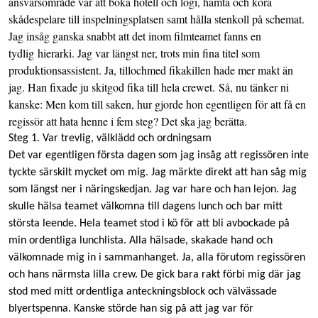
ansvarsområde var att boka hotell och logi, hämta och köra
skådespelare till inspelningsplatsen samt hålla stenkoll på schemat.
Jag insåg ganska snabbt att det inom filmteamet fanns en
tydlig hierarki. Jag var längst ner, trots min fina titel som
produktionsassistent. Ja, tillochmed fikakillen hade mer makt än
jag. Han fixade ju skitgod fika till hela crewet. Så, nu tänker ni
kanske: Men kom till saken, hur gjorde hon egentligen för att få en
regissör att hata henne i fem steg? Det ska jag berätta.
Steg 1. Var trevlig, välklädd och ordningsam
Det var egentligen första dagen som jag insåg att regissören inte
tyckte särskilt mycket om mig. Jag märkte direkt att han såg mig
som längst ner i näringskedjan. Jag var hare och han lejon. Jag
skulle hälsa teamet välkomna till dagens lunch och bar mitt
största leende. Hela teamet stod i kö för att bli avbockade på
min ordentliga lunchlista. Alla hälsade, skakade hand och
välkomnade mig in i sammanhanget. Ja, alla förutom regissören
och hans närmsta lilla crew. De gick bara rakt förbi mig där jag
stod med mitt ordentliga anteckningsblock och välvässade
blyertspenna. Kanske störde han sig på att jag var för