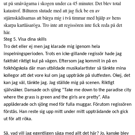
ut på småvägarna i skogen under ca 45 minuter. Det blev total
katastrof. Bilturen slutade med att jag fick be en av
stjärnskådisarnas att bärga mig i två timmar med hjälp av hens
skarpa kartläsaröga. Tro inte att regissören inte fick reda på det
här.
Steg 5. Visa dina skills
Tro det eller ej men jag klarade mig igenom hela
inspelningsperioden. Trots en icke-gillande regissör hade jag
faktiskt riktigt kul på vägen. Eftersom jag kommit in på en
folkhögskola där man utbildade musikalartister så tänkte mina
kollegor att det vore kul om jag uppträde på slutfesten. Okej, det
kan jag väl, tänkte jag. Jag ställde mig på scenen. Riktigt
självsäker. Dansade och sjöng ”Take me down to the paradise city
where the grass is green and the girls are pretty”. Alla
applåderade och sjöng med för fulla muggar. Förutom regissören
förstås. Han reste sig upp mitt under mitt uppträdande och gick
ut för att röka.
Så, vad vill jag egentligen säga med allt det här? Jo, kanske blev