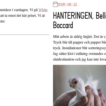
2026-06-24
änniskor i vardagen. Vi på
White
HANTERINGEN, Bell
tt ta emot det här priset. Vi är
ter.
Boccard
Mitt arbete är aldrig linjärt. Det är c
Tryck blir till papper och papper blir
tryck. Installationer blir sorteringss
Jag sätter klot i rullning ovetandes
slutdestination och jag kan inte lo