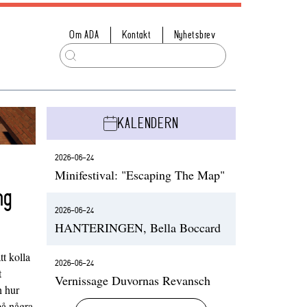
Om ADA
Kontakt
Nyhetsbrev
KALENDERN
2026-06-24
Minifestival: "Escaping The Map"
ng
2026-06-24
HANTERINGEN, Bella Boccard
t kolla
2026-06-24
t
Vernissage Duvornas Revansch
h hur
på några