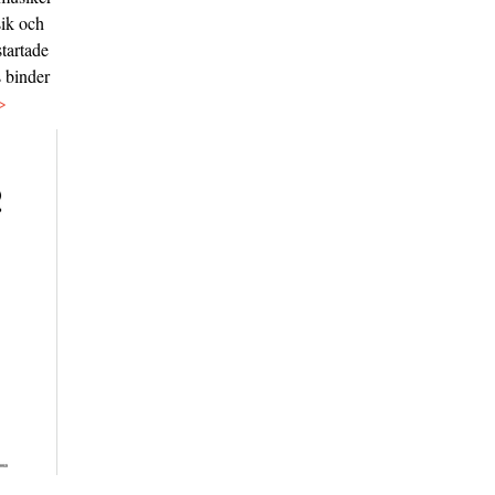
sik och
tartade
s binder
>