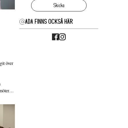
Skicka
ADA FINNS OCKSÅ HÄR
it över
n
g möter…