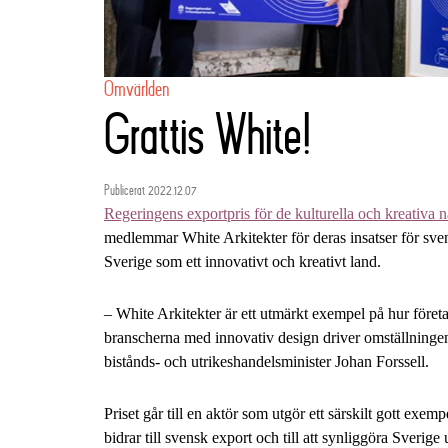
Omvärlden
Grattis White!
Publicerat 2022.12.07
Regeringens exportpris för de kulturella och kreativa 
medlemmar White Arkitekter för deras insatser för sve
Sverige som ett innovativt och kreativt land.
– White Arkitekter är ett utmärkt exempel på hur föret
branscherna med innovativ design driver omställningen 
bistånds- och utrikeshandelsminister Johan Forssell.
Priset går till en aktör som utgör ett särskilt gott exe
bidrar till svensk export och till att synliggöra Sverige