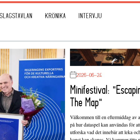
SLAGSTAVLAN
KRÖNIKA
INTERVJU
2026-06-24
Minifestival: "Escapi
The Map"
Välkommen till en eftermiddag av at
på hur dataspel kan användas för at
utforska vad det innebär att leka oc
konst kan skapas. Vi kommer titta 