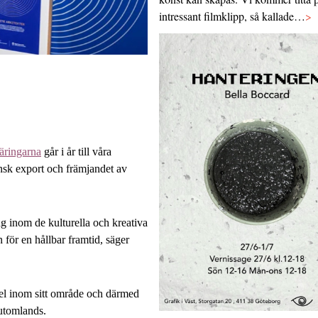
intressant filmklipp, så kallade…
>
näringarna
går i år till våra
nsk export och främjandet av
ag inom de kulturella och kreativa
för en hållbar framtid, säger
mpel inom sitt område och därmed
 utomlands.