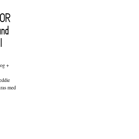
FOR
and
l
log +
"
eddie
iras med