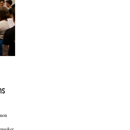
ns
duon
 musiker