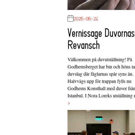
2026-06-24
Vernissage Duvornas
Revansch
Välkommen på duvutställning! På
Godhemsberget har bin och höns tag
duvslag där fåglarnas spår syns än.
Halvvägs upp för trappan fylls nu
Godhems Konsthall med duvor frå
Istanbul. I Nora Loreks utställnin
>