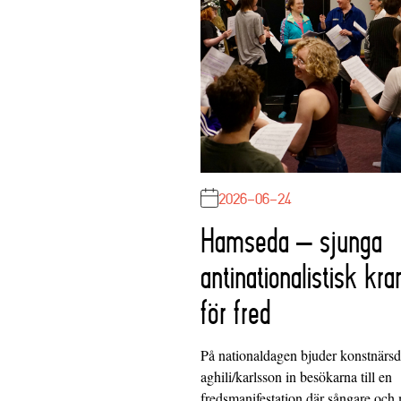
2026-06-24
Hamseda – sjunga
antinationalistisk kra
för fred
På nationaldagen bjuder konstnärs
aghili/karlsson in besökarna till en
fredsmanifestation där sångare och