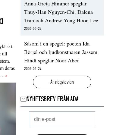
Anna-Greta Himmer speglar
Thuy-Han Nguyen-Chi, Dalena
a
Tran och Andrew Yong Hoon Lee
2026-06-24
Såsom i en spegel: poeten Ida
ykliskt.
Börjel och ljudkonstnären Jassem
 till
Hindi speglar Noor Abed
ystem.
 om deras
2026-06-24
va…
>
Anslagstavlan
NYHETSBREV FRÅN ADA