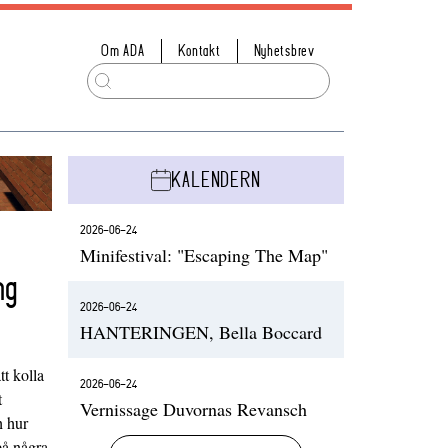
Om ADA
Kontakt
Nyhetsbrev
KALENDERN
2026-06-24
Minifestival: "Escaping The Map"
ng
2026-06-24
HANTERINGEN, Bella Boccard
t kolla
2026-06-24
t
Vernissage Duvornas Revansch
h hur
på några