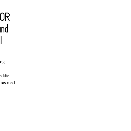
FOR
and
l
log +
"
eddie
iras med