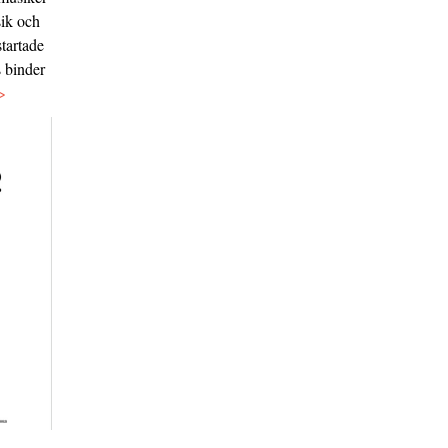
sik och
tartade
s binder
>