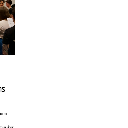
ns
duon
 musiker