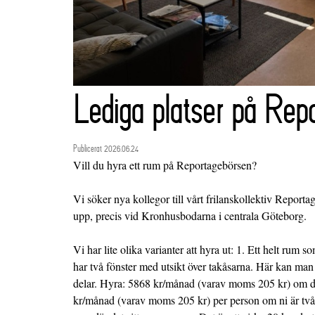
Lediga platser på Rep
Publicerat 2026.06.24
Vill du hyra ett rum på Reportagebörsen?
Vi söker nya kollegor till vårt frilanskollektiv Reporta
upp, precis vid Kronhusbodarna i centrala Göteborg.
Vi har lite olika varianter att hyra ut: 1. Ett helt rum 
har två fönster med utsikt över takåsarna. Här kan man 
delar. Hyra: 5868 kr/månad (varav moms 205 kr) om d
kr/månad (varav moms 205 kr) per person om ni är två s