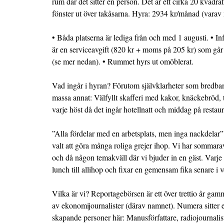
rum där det sitter en person. Det är ett cirka 20 kvadr
fönster ut över takåsarna. Hyra: 2934 kr/månad (vara
• Båda platserna är lediga från och med 1 augusti. • I
är en serviceavgift (820 kr + moms på 205 kr) som går 
(se mer nedan). • Rummet hyrs ut omöblerat.
Vad ingår i hyran? Förutom självklarheter som bredba
massa annat: Välfyllt skafferi med kakor, knäckebröd, 
varje höst då det ingår hotellnatt och middag på resta
”Alla fördelar med en arbetsplats, men inga nackdelar”
valt att göra många roliga grejer ihop. Vi har sommara
och då någon temakväll där vi bjuder in en gäst. Varj
lunch till allihop och fixar en gemensam fika senare i 
Vilka är vi? Reportagebörsen är ett över trettio år gamm
av ekonomijournalister (därav namnet). Numera sitter
skapande personer här: Manusförfattare, radiojournalist