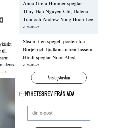
Anna-Greta Himmer speglar
Thuy-Han Nguyen-Chi, Dalena
a
Tran och Andrew Yong Hoon Lee
2026-06-24
Såsom i en spegel: poeten Ida
ykliskt.
Börjel och ljudkonstnären Jassem
 till
Hindi speglar Noor Abed
ystem.
 om deras
2026-06-24
va…
>
Anslagstavlan
NYHETSBREV FRÅN ADA