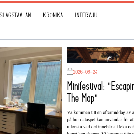
SLAGSTAVLAN
KRÖNIKA
INTERVJU
2026-06-24
Minifestival: "Escapi
The Map"
Välkommen till en eftermiddag av at
på hur dataspel kan användas för at
utforska vad det innebär att leka oc
konst kan skapas. Vi kommer titta 