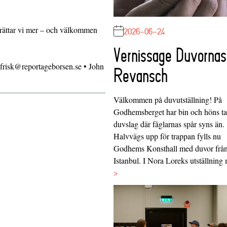
berättar vi mer – och välkommen
2026-06-24
Vernissage Duvornas
.frisk@reportageborsen.se • John
Revansch
Välkommen på duvutställning! På
Godhemsberget har bin och höns tag
duvslag där fåglarnas spår syns än.
Halvvägs upp för trappan fylls nu
Godhems Konsthall med duvor frå
Istanbul. I Nora Loreks utställnin
>