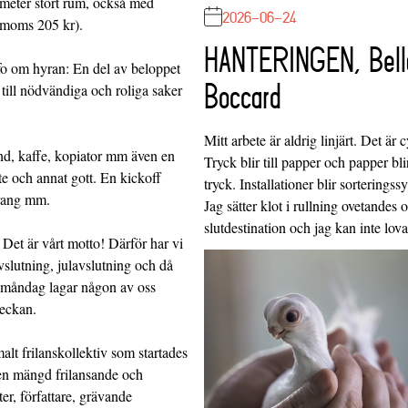
atmeter stort rum, också med
2026-06-24
v moms 205 kr).
HANTERINGEN, Bell
nfo om hyran: En del av beloppet
Boccard
till nödvändiga och roliga saker
Mitt arbete är aldrig linjärt. Det är c
nd, kaffe, kopiator mm även en
Tryck blir till papper och papper blir
te och annat gott. En kickoff
tryck. Installationer blir sorteringss
urang mm.
Jag sätter klot i rullning ovetandes
slutdestination och jag kan inte lo
 Det är vårt motto! Därför har vi
vslutning, julavslutning och då
e måndag lagar någon av oss
veckan.
alt frilanskollektiv som startades
 en mängd frilansande och
er, författare, grävande