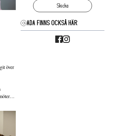
Skicka
ADA FINNS OCKSÅ HÄR
it över
n
g möter…