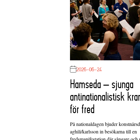
2026-06-24
Hamseda – sjunga
antinationalistisk kra
för fred
På nationaldagen bjuder konstnärs
aghili/karlsson in besökarna till en
fredsmanifestation där sångare och